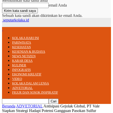
Memulihkan kata sandi anda
email Anda
Sebuah kata sandi akan dikirimkan ke email Anda.
seputarkolaka.id
KOLAKA HARI INI
PARIWISATA
KESEHATAN
KESENIAN & BUDAYA
NEWS NETIZEN
KABAR DESA
KULINER
INFOGRAFIS
EKONOMI KREATIF
VIDEO
KOLAKA DALAM LENSA
ADVETORIAL
FIGUR DAN SOSOK INSPIRATIF
Beranda
ADVETORIAL
Antisipasi Gejolak Global, PT Vale
Siapkan Strategi Hadapi Potensi Gangguan Pasokan Sulfur