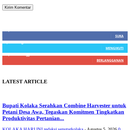
SIDEBAR
21,915
Fans
SUKA
3,912
Pengikut
MENGIKUTI
22,800
Pelanggan
BERLANGGANAN
LATEST ARTICLE
Bupati Kolaka Serahkan Combine Harvester untuk
Petani Desa Awa, Tegaskan Komitmen Tingkatkan
Produktivitas Pertanian...
KOLAKA HARI INI
redaksi seputarkolaka
-
Agustus 5, 2026
0