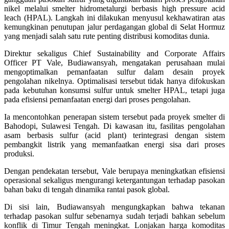
nikel melalui smelter hidrometalurgi berbasis high pressure acid
leach (HPAL). Langkah ini dilakukan menyusul kekhawatiran atas
kemungkinan penutupan jalur perdagangan global di Selat Hormuz
yang menjadi salah satu rute penting distribusi komoditas dunia.
Direktur sekaligus Chief Sustainability and Corporate Affairs
Officer PT Vale, Budiawansyah, mengatakan perusahaan mulai
mengoptimalkan pemanfaatan sulfur dalam desain proyek
pengolahan nikelnya. Optimalisasi tersebut tidak hanya difokuskan
pada kebutuhan konsumsi sulfur untuk smelter HPAL, tetapi juga
pada efisiensi pemanfaatan energi dari proses pengolahan.
Ia mencontohkan penerapan sistem tersebut pada proyek smelter di
Bahodopi, Sulawesi Tengah. Di kawasan itu, fasilitas pengolahan
asam berbasis sulfur (acid plant) terintegrasi dengan sistem
pembangkit listrik yang memanfaatkan energi sisa dari proses
produksi.
Dengan pendekatan tersebut, Vale berupaya meningkatkan efisiensi
operasional sekaligus mengurangi ketergantungan terhadap pasokan
bahan baku di tengah dinamika rantai pasok global.
Di sisi lain, Budiawansyah mengungkapkan bahwa tekanan
terhadap pasokan sulfur sebenarnya sudah terjadi bahkan sebelum
konflik di Timur Tengah meningkat. Lonjakan harga komoditas