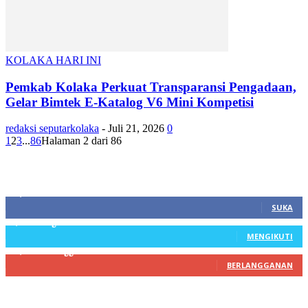
KOLAKA HARI INI
Pemkab Kolaka Perkuat Transparansi Pengadaan,
Gelar Bimtek E-Katalog V6 Mini Kompetisi
redaksi seputarkolaka
-
Juli 21, 2026
0
1
2
3
...
86
Halaman 2 dari 86
SIDEBAR
21,915
Fans
SUKA
3,912
Pengikut
MENGIKUTI
22,800
Pelanggan
BERLANGGANAN