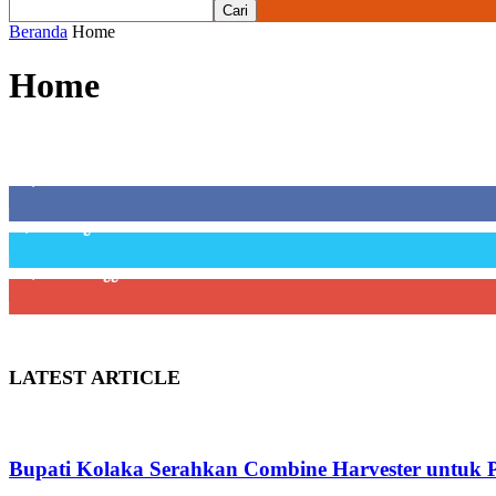
Beranda
Home
Home
SIDEBAR
21,915
Fans
3,912
Pengikut
22,800
Pelanggan
LATEST ARTICLE
Bupati Kolaka Serahkan Combine Harvester untuk P