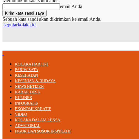
Memulihkan kata sandi anda
email Anda
Sebuah kata sandi akan dikirimkan ke email Anda.
seputarkolaka.id
KOLAKA HARI INI
PARIWISATA
KESEHATAN
KESENIAN & BUDAYA
NEWS NETIZEN
KABAR DESA
KULINER
INFOGRAFIS
EKONOMI KREATIF
VIDEO
KOLAKA DALAM LENSA
ADVETORIAL
FIGUR DAN SOSOK INSPIRATIF